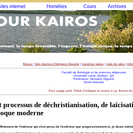
ites internet
Homélies
Cours
Archives
Retour
|
Site internet d`Hermann Giguère
|
Carrefour kairos
|
Liste de sites
|
Info
Faculté de théologie et de sciences religieuses
Université Laval, Québec, QC
Professeur: Hermann Giguère
Droits réservés
Pour usage privé. Prière d`indiquer la source s.v.p. Bonne lec
t processus de déchristianisation, de laïcisat
époque moderne
 effritement de l'intérieur qui n'est perçu de l'extérieur que progressivement et, je dirais mêm