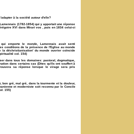
'adapter à la société autour d'elle?
e Lamennais (1782-1854) qui y apportait une réponse
égoire XVI dans Mirari vos , puis en 1834 celui-ci
e qui emporte le monde, Lamennais avait senti
les conditions de la présence de l'Eglise au monde
e la déchristianisation' du monde ouvrier coïncide
itualité col. 154)
oser dans tous les domaines: pastoral, dogmatique,
tion dans certains cas (Dites qu'ils ont souffert à
rouvera sa réponse lorsque le virage sera pris
ir, bon gré, mal gré, dans la tourmente et la douleur,
 renanienne et moderniste soit reconnu par le Concile
ol. 155)