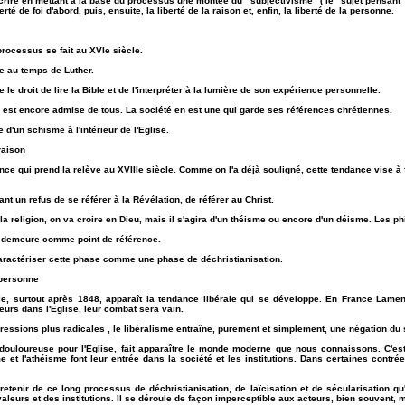
crire en mettant à la base du processus une montée du "subjectivisme" ( le "sujet pensant" 
erté de foi d'abord, puis, ensuite, la liberté de la raison et, enfin, la liberté de la personne.
rocessus se fait au XVIe siècle.
te au temps de Luther.
le droit de lire la Bible et de l'interpréter à la lumière de son expérience personnelle.
 est encore admise de tous. La société en est une qui garde ses références chrétiennes.
 d'un schisme à l'intérieur de l'Eglise.
raison
ance qui prend la relève au XVIIIe siècle. Comme on l'a déjà souligné, cette tendance vise à 
nt un refus de se référer à la Révélation, de référer au Christ.
la religion, on va croire en Dieu, mais il s'agira d'un théisme ou encore d'un déisme. Les p
l demeure comme point de référence.
aractériser cette phase comme une phase de déchristianisation.
 personne
e, surtout après 1848, apparaît la tendance libérale qui se développe. En France Lamen
eurs dans l'Eglise, leur combat sera vain.
essions plus radicales , le libéralisme entraîne, purement et simplement, une négation du 
douloureuse pour l'Eglise, fait apparaître le monde moderne que nous connaissons. C'est
e et l'athéisme font leur entrée dans la société et les institutions. Dans certaines contr
 retenir de ce long processus de déchristianisation, de laïcisation et de sécularisation qu
leurs et des institutions. Il se déroule de façon imperceptible aux acteurs, bien souvent, ma