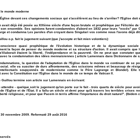
s le monde moderne
'Église devant ces changements sociaux qui s'accélèrent au lieu de s'arrêter? l'Eglise doit s
n avait déjà été posée au XIXème siècle d'une façon brutale et prophétique par Félicitée d
 son ensemble. Ses opinions furent condamnées d'abord en 1832 pour leurs "excès" par Gr
harge et condamna Les paroles d'un croyant dans Singulari vos comme nous l'avons déjà dit
llou o.p. fait le jugement suivant (que j'accepte et fait mien volontiers):
onscience quasi prophétique de l'évolution historique et de la dynamique social
ent la façon de penser du monde moderne et sa structure d'action. Il avait compris que 
'élaborait étaient la liberté, l'indépendance et la pauvreté. On ne peut que constater qu
avec la condamnation des idées mennaisiennes ( article Lamennais dans Dictionnaire de spir
ndamnations, la question de l'adaptation de l'Eglise dans le monde va continuer de se p
 social. elle va susciter de durs affrontements, des scissions mêmes et beaucoup de résigna
ntellectuels soupçonnés de modernisme comme le Père Lagrange et Blondel). Elle t
avec la Constitution sur l'Eglise dans le monde de ce temps de Vatican II.
e Guillou termine son article sur Lamennais en écrivant:
lu attendre - quelque soit le jugement qu'on porte sur le fait - trois quarts de siècle pour avo
de l'Eglise et de l'État. Il a fallu un siècle et demi pour qu'à travers les terribles crises
liberté religieuse, et pour que Pacem in terris affirme l'importance du droit naturel". (Ibidem c
e 30 novembre 2009. Reformaté 29 août 2016
éservés