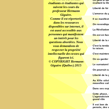
On peut le dé
étudiants et étudiantes qui
exaltant la lib
suivent les cours du
Liberté de foi
professeur Hermann
L'amorce du p
Giguère.
Comme il est répertorié
Il se manifes
dans les ressources
On revendique 
disponibles sur internet, il
La Révélation
est aussi accessible aux
personnes qui manifestent
On est en face
un intérêt pour les
Liberté de la 
questions abordées. Nous
vous demandons de
C'est la tend
la raison.
respecter la propriété
intellectuelle des textes qui
C'est maintena
figurent ici.
On va garder 
© COPYRIGHT Hermann
Le surnature
Giguère (Québec) 2015
On pourrait c
Liberté de la
Au XIXe siècl
nouvelles val
Dans ses expr
Cette phase, 
L'agnosticism
grand rôle
Il est bon de
pensée, des va