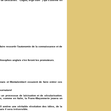
de Descartes: "Cogito, ergo sum" ) qui s'affirme en
faire ressortir l'autonomie de la connaissance et de
hilosophes anglais s'en feront les promoteurs.
nais et Montalembert essaient de faire entrer ces
surnaturel
 un processus de laïcisation et de sécularisation.
ées, comme en Italie, la Franc-Maçonnerie jouera un
'il amène une véritable révolution des idées, de la
is il sera irréversible.