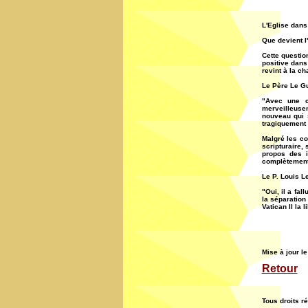
L'Eglise dan
Que devient l
Cette questio
positive dans
revint à la c
Le Père Le Gui
"Avec une c
merveilleusem
nouveau qui s
tragiquement 
Malgré les co
scripturaire,
propos des i
complètement 
Le P. Louis L
"Oui, il a fal
la séparation 
Vatican II la 
Mise à jour l
Retour
Tous droits r