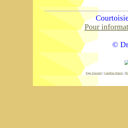
Courtoisi
Pour informa
© Dr
Page d'accueil
|
Carrefour Kairos
|
Bi