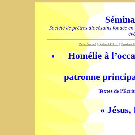
Sémina
Société de prêtres diocésains fondée en
év
Page d'accueil
|
Québec IXThUS
|
Carrefour K
Homélie à l’occas
patronne princip
Textes de l'Écri
« Jésus,