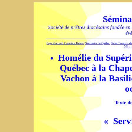
Sémina
Société de prêtres diocésains fondée en
év
Page d`accueil Carrefour Kairos
|
Séminaire de Québec
|
Saint François d
2011
Homélie du Supéri
Québec à la Chape
Vachon à la Basil
o
Texte de
« Serv