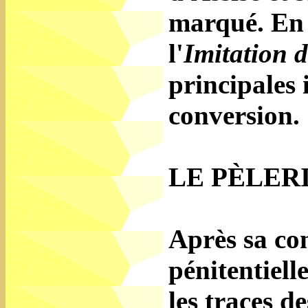
marqué. En t
l'
Imitation d
principales 
conversion.
LE PÈLER
Après sa co
pénitentiell
les traces de