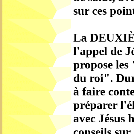
sur ces poin
La DEUXIÈM
l'appel de J
propose les
du roi". Du
à faire cont
préparer l'é
avec Jésus h
conseils sur