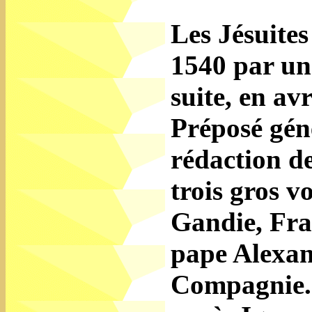
Les Jésuite
1540 par une
suite, en av
Préposé géné
rédaction d
trois gros v
Gandie, Fra
pape Alexan
Compagnie. 