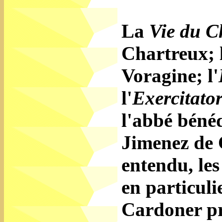
La
Vie du C
Chartreux; 
Voragine; l'
l'
Exercitator
l'abbé béné
Jimenez de 
entendu, le
en particuli
Cardoner pr