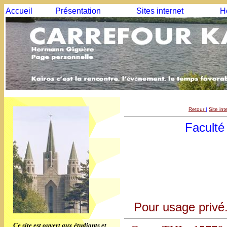
Accueil
Présentation
Sites internet
H
Retour
|
Site in
Faculté
Pour usage privé.
Ce site est ouvert aux étudiants et