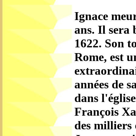
Ignace meurt
ans. Il sera
1622. Son t
Rome, est un
extraordinai
années de s
dans l'églis
François Xav
des milliers