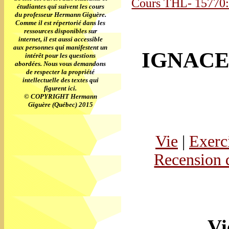
Cours THL- 1577
étudiantes qui suivent les cours
du professeur Hermann Giguère.
Comme il est répertorié dans les
ressources disponibles sur
internet, il est aussi accessible
aux personnes qui manifestent un
IGNACE 
intérêt pour les questions
abordées. Nous vous demandons
de respecter la propriété
intellectuelle des textes qui
figurent ici.
© COPYRIGHT Hermann
Giguère (Québec) 2015
Vie
|
Exerci
Recension 
Vi