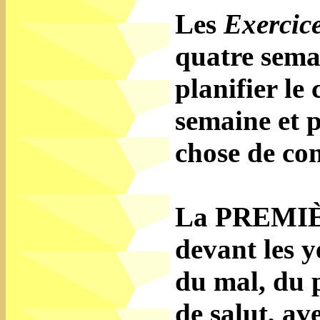
Les
Exercic
quatre sema
planifier l
semaine et 
chose de con
La PREMIÈR
devant les y
du mal, du 
de salut, av