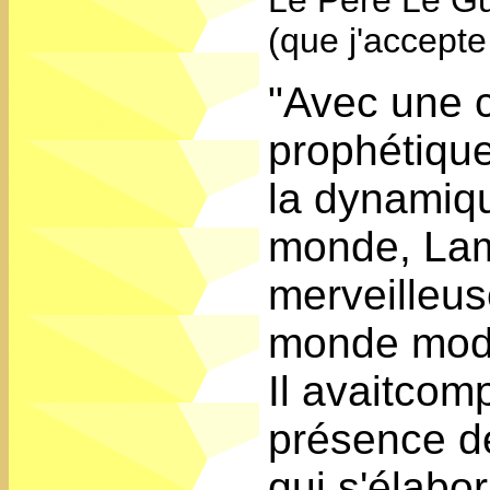
(que j'accepte 
"Avec une 
prophétique
la dynamiqu
monde, Lam
merveilleu
monde moder
Il avaitcom
présence d
qui s'élabor