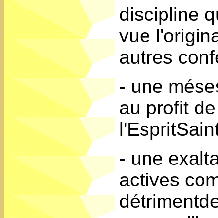
discipline q
vue l'origin
autres conf
- une méses
au profit de
l'EspritSain
- une exalt
actives com
détrimentde