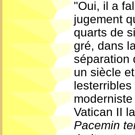
"Oui, il a f
jugement qu'
quarts de s
gré, dans l
séparation d
un siècle e
lesterrible
moderniste 
Vatican II l
Pacemin ter