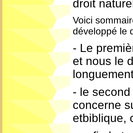
droit naturel
Voici sommaire
développé le d
- Le premièr
et nous le 
longuement,
- le second 
concerne su
etbiblique,