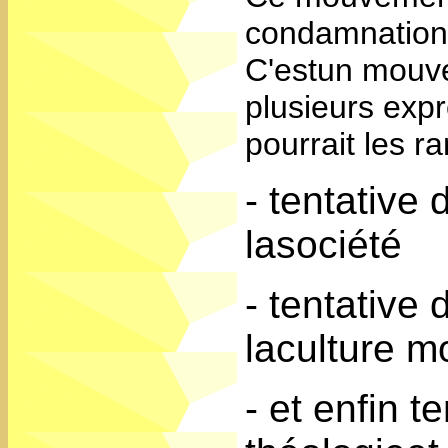
condamnations,
C'estun mouv
plusieurs exp
pourrait les r
- tentative 
lasociété
- tentative 
laculture 
- et enfin t