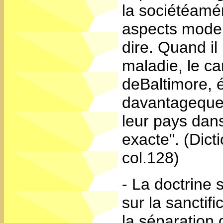
la sociétéamér
aspects moder
dire. Quand i
maladie, le c
deBaltimore, é
davantageque l
leur pays dans
exacte". (Dicti
col.128)
- La doctrine 
sur la sanctif
la séparation 