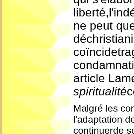
liberté,l'i
ne peut que
déchristian
coïncidetra
condamnati
article La
spiritualité
c
Malgré les co
l'adaptation d
continuerde s