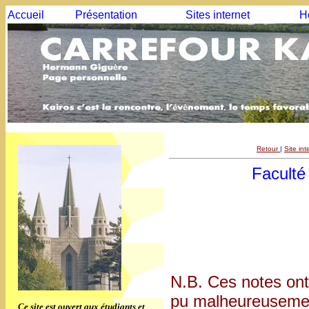
Accueil
Présentation
Sites internet
H
Retour
|
Site in
Faculté
N.B. Ces notes ont
pu malheureusement
Ce site est ouvert aux étudiants et