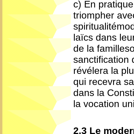
c) En pratique
triompher ave
spiritualitém
laïcs dans leur
de la familles
sanctification 
révélera la p
qui recevra sa
dans la Consti
la vocation uni
2.3 Le mode