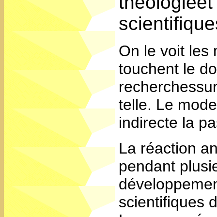
théologiee
scientifiqu
On le voit le
touchent le do
recherchessur 
telle. Le mod
indirecte la pas
La réaction an
pendant plusi
développemen
scientifiques 