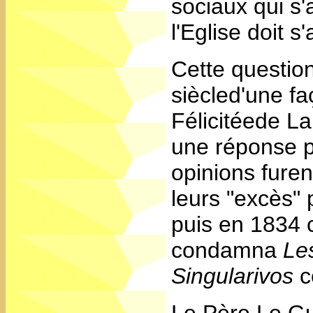
sociaux qui s'
l'Eglise doit s
Cette questio
siècled'une fa
Félicitéede L
une réponse p
opinions fure
leurs "excès"
puis en 1834 c
condamna
Le
Singularivos
c
Le Père Le Gui