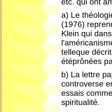
etc. qui ont a
a) Le théolog
(1976) repren
Klein qui dans
l'américanism
telleque décri
étéprônées pa
b) La lettre p
controverse e
essais commen
spiritualité.