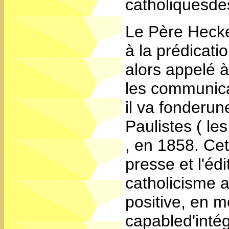
catholiquesde
Le Père Hecke
à la prédicat
alors appelé 
les communica
il va fonderun
Paulistes ( le
, en 1858. Cet
presse et l'éd
catholicisme 
positive, en m
capabled'intég