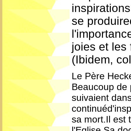
inspiration
se produir
l'importance
joies et les
(Ibidem, co
Le Père Heck
Beaucoup de p
suivaient dans
continuéd'insp
sa mort.Il est
l'Eglise.Sa do