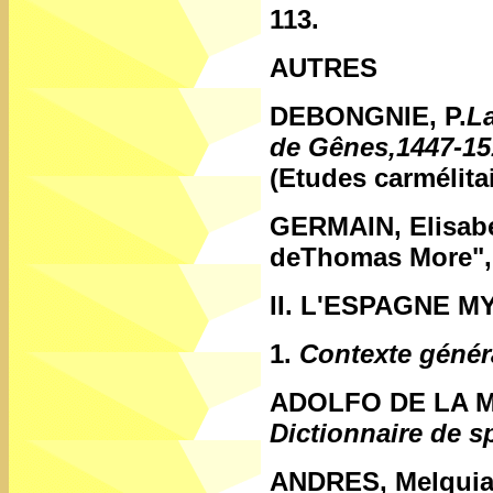
113.
AUTRES
DEBONGNIE, P.
L
de Gênes,1447-151
(Etudes carmélita
GERMAIN, Elisabe
deThomas More"
II. L'ESPAGNE M
1.
Contexte génér
ADOLFO DE LA 
Dictionnaire de sp
ANDRES, Melquia