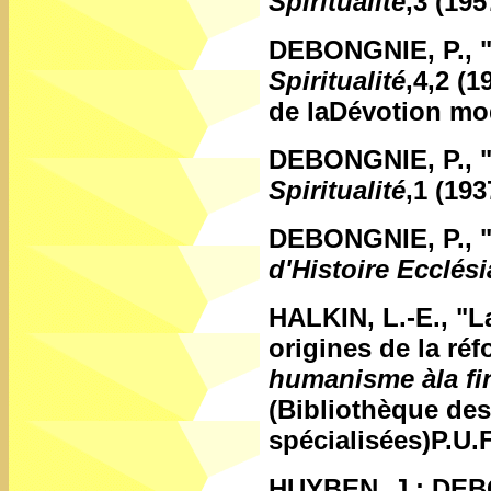
Spiritualité
,3 (195
DEBONGNIE, P.,
Spiritualité
,4,2 (
de laDévotion mod
DEBONGNIE, P.,
Spiritualité
,1 (193
DEBONGNIE, P.,
d'Histoire Ecclés
HALKIN, L.-E.,
"L
origines de la r
humanisme àla fin
(Bibliothèque des
spécialisées)P.U.F
HUYBEN, J.; DEB