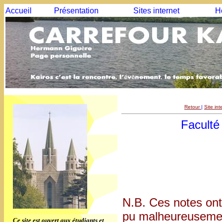
Accueil
Présentation
Sites internet
H
Retour
|
Site in
Faculté
N.B. Ces notes ont
pu malheureusement
Ce site est ouvert aux étudiants et