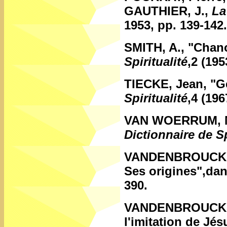
GAUTHIER, J.,
La
1953, pp. 139-142.
SMITH, A.,
"Chano
Spiritualité
,2 (19
TIECKE, Jean,
"G
Spiritualité
,4 (196
VAN WOERRUM, M
Dictionnaire de Sp
VANDENBROUCKE
Ses origines",da
390.
VANDENBROUCKE
l'imitation de Jé