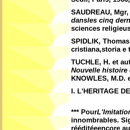
SAUDREAU, Mgr
dansles cinq dern
sciences religieu
SPIDLIK, Thomas
cristiana,storia e
TUCHLE, H. et au
Nouvelle histoire 
KNOWLES, M.D. et 
I. L'HERITAGE 
***
Pour
L'Imitati
innombrables. Si
rééditéeencore au