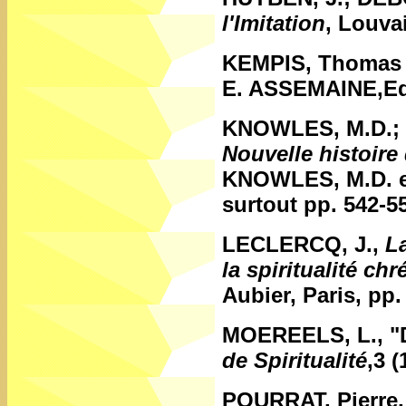
l'Imitation
, Louva
KEMPIS, Thomas 
E. ASSEMAINE,Edit
KNOWLES, M.D.;
Nouvelle histoire 
KNOWLES, M.D. et 
surtout pp. 542-55
LECLERCQ, J.,
L
la spiritualité chr
Aubier, Paris, pp.
MOEREELS, L.,
"
de Spiritualité
,3 (
POURRAT, Pierre