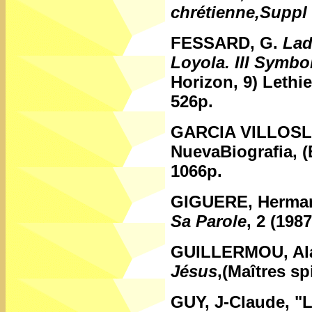
chrétienne,Suppl
FESSARD, G.
Lad
Loyola. III Symbol
Horizon, 9) Lethie
526p.
GARCIA VILLOSL
NuevaBiografia, (
1066p.
GIGUERE, Herma
Sa Parole
, 2 (1987
GUILLERMOU, Al
Jésus
,(Maîtres sp
GUY, J-Claude,
"L