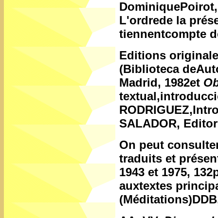
DominiquePoirot, 
L'ordrede la prés
tiennentcompte de
Editions original
(Biblioteca deAuto
Madrid, 1982et
Ob
textual,introducc
RODRIGUEZ,Introd
SALADOR, Editoria
On peut consulter
traduits et prése
1943 et 1975, 132
auxtextes princi
(Méditations)DDB,