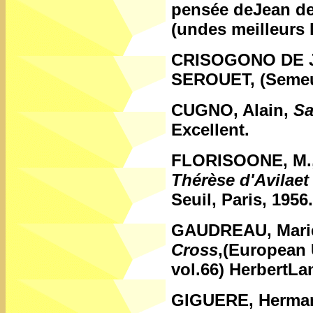
pensée deJean de 
(undes meilleurs l
CRISOGONO DE 
SEROUET, (Semeurs
CUGNO, Alain,
Sa
Excellent.
FLORISOONE, M.
Thérèse d'Avilaet 
Seuil, Paris, 1956.
GAUDREAU, Mari
Cross
,(European 
vol.66) HerbertLa
GIGUERE, Herma