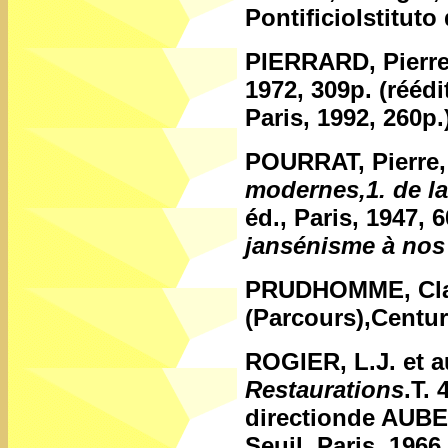
PontificioIstituto
PIERRARD, Pierr
1972, 309p. (réédi
Paris, 1992, 260p.
POURRAT, Pierre
modernes,1. de l
éd., Paris, 1947, 
jansénisme à nos
PRUDHOMME, Cl
(Parcours),Centuri
ROGIER, L.J. et a
Restaurations
.T. 
directionde AUBE
Seuil, Paris, 1966