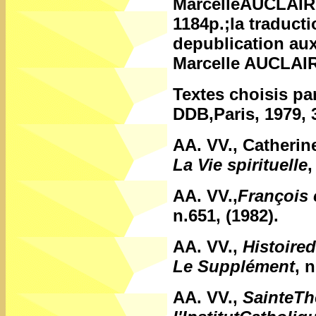
MarcelleAUCLAIR,
1184p.;la traduct
depublication aux
Marcelle AUCLAIR
Textes choisis p
DDB,Paris, 1979, 
AA. VV., Catherin
La Vie spirituelle
,
AA. VV.,
François 
n.651, (1982).
AA. VV.,
Histoired
Le Supplément
, 
AA. VV.,
SainteTh