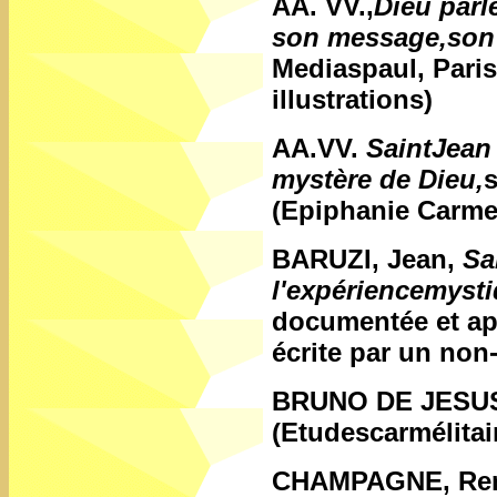
AA. VV.,
Dieu parle
son message,son
Mediaspaul, Paris
illustrations)
AA.VV.
SaintJean 
mystère de Dieu,
s
(Epiphanie Carmel
BARUZI, Jean,
Sa
l'expériencemyst
documentée et ap
écrite par un non
BRUNO DE JESU
(Etudescarmélitai
CHAMPAGNE, Re