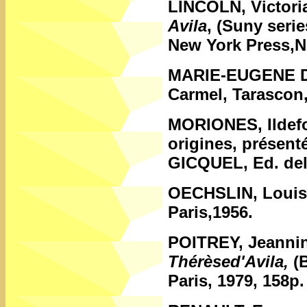
LINCOLN, Victori
Avila
, (Suny serie
New York Press,N
MARIE-EUGENE D
Carmel, Tarascon,
MORIONES, Ildef
origines, présen
GICQUEL, Ed. del
OECHSLIN, Loui
Paris,1956.
POITREY, Jeannin
Thérèsed'Avila,
(B
Paris, 1979, 158p.