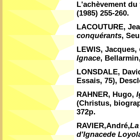
L'achèvement du 
(1985) 255-260.
LACOUTURE, Jea
conquérants
, Seu
L
EWIS, Jacques,
Ignace
, Bellarmin
LONSDALE, Davi
Essais, 75), Desc
RAHNER, Hugo,
(Christus, biograp
372p.
RAVIER,André
,
La
d'Ignacede Loyola