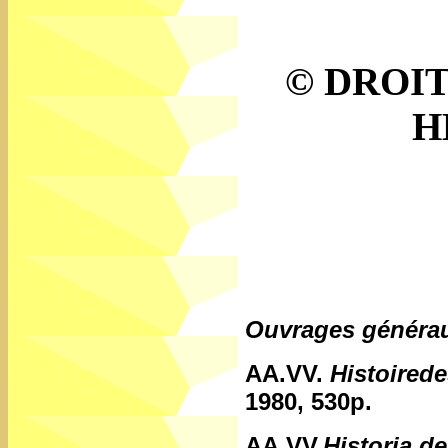
© DROI
H
Ouvrages généra
AA.VV.
Histoired
1980, 530p.
AA.VV,
Historia de