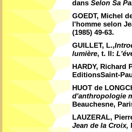
dans
Selon Sa Pa
GOEDT, Michel d
l'homme selon Je
(1985) 49-63.
GUILLET, L.,
Intro
lumière
, t. II:
L'év
HARDY, Richard P
EditionsSaint-Paul
HUOT de LONGC
d'anthropologie 
Beauchesne, Paris
LAUZERAL, Pierr
Jean de la Croix,