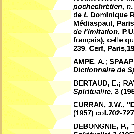
pochechrétien, n.
de
L
Dominique RA
Médiaspaul, Pari
de l'Imitation
, P.U
français), celle q
239, Cerf, Paris,1
AMPE, A.; SPAAP
Dictionnaire de Sp
BERTAUD, E.; RA
Spiritualité
, 3 (19
CURRAN, J.W.,
"
(1957) col.702-727
DEBONGNIE, P.,