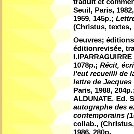
traduit et comme
Seuil, Paris, 1982
1959, 145p.;
Lettr
(Christus, textes,
Oeuvres; édition
éditionrevisée, tr
I.IPARRAGUIRRE e
1078p.;
Récit, écr
l'eut recueilli d
lettre de Jacques
Paris, 1988, 204p.
ALDUNATE, Ed. Sa
autographe des e
contemporains (1
collab., (Christus
1986, 280p.