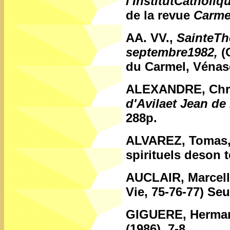
l'InstitutCatholiq
de la revue
Carme
AA. VV.,
SainteTh
septembre1982,
(C
du Carmel, Vénas
ALEXANDRE, Chri
d'Avilaet Jean de 
288p.
ALVAREZ, Tomas
spirituels deson
AUCLAIR, Marcel
Vie, 75-76-77) Seu
GIGUERE, Herma
(1986), 7-8.