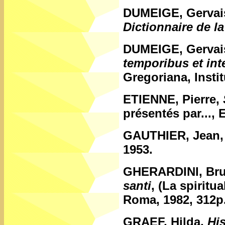
DUMEIGE, Gervai
Dictionnaire de la
DUMEIGE, Gervai
temporibus et in
Gregoriana, Insti
ETIENNE, Pierre,
présentés par..., 
GAUTHIER, Jean
1953.
GHERARDINI, Bru
santi
, (La spiritua
Roma, 1982, 312p
GRAEF, Hilda,
His