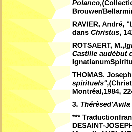
Polanco,
(Collecti
Brouwer/Bellarmin
RAVIER, André,
"
dans
Christus
, 1
ROTSAERT, M.,
Ig
Castille audébut 
IgnatianumSpiritu
THOMAS, Joseph
spirituels"
,(Chris
Montréal,1984, 22
3.
Thérèsed'Avila
***
Traductionfra
DESAINT-JOSEPH au