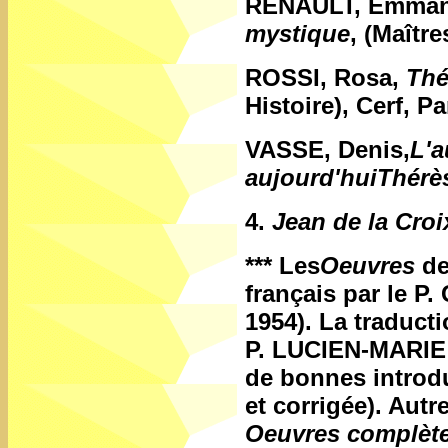
RENAULT, Emman
mystique
, (Maître
ROSSI, Rosa,
Thé
Histoire), Cerf, Pa
VASSE, Denis
,
L'a
aujourd'huiThérès
4.
Jean de la Croi
***
Les
Oeuvres
de
français par le 
1954). La traduc
P. LUCIEN-MARIE 
de bonnes introdu
et corrigée). Au
Oeuvres complète