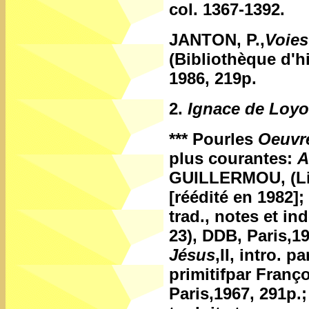
col. 1367-1392.
JANTON, P.,
Voies
(Bibliothèque d'hi
1986, 219p.
2.
Ignace de Loyo
***
Pourles
Oeuvr
plus courantes:
A
GUILLERMOU, (Livr
[réédité en 1982];
trad., notes et i
23), DDB, Paris,1
Jésus
,II, intro. 
primitifpar Franç
Paris,1967, 291p.