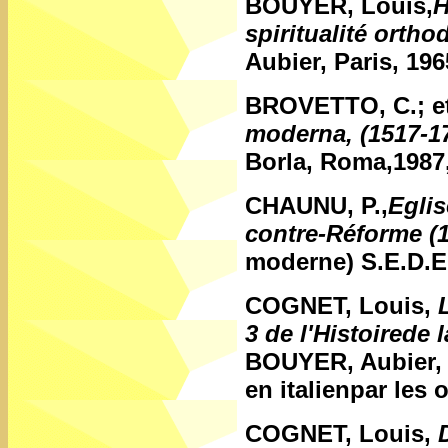
BOUYER, Louis,
H
spiritualité ortho
Aubier, Paris, 196
BROVETTO, C.; et
moderna, (1517-1
Borla, Roma,1987
CHAUNU, P.,
Eglis
contre-Réforme (
moderne) S.E.D.E.
COGNET, Louis,
3 de l'Histoirede l
BOUYER, Aubier, P
en italienpar les 
COGNET, Louis,