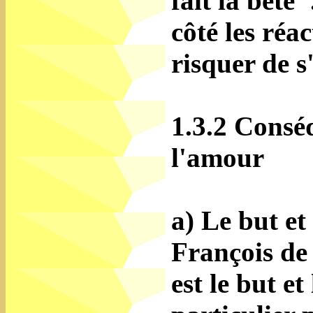
fait la bête
côté les réa
risquer de s'
1.3.2 Consé
l'amour
a) Le but et
François de 
est le but e