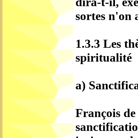
dira-t-il, ex
sortes n'on 
1.3.3 Les th
spiritualité
a) Sanctific
François de 
sanctificatio