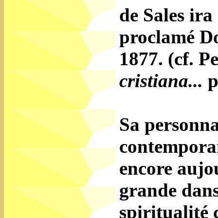
de Sales ira
proclamé Doc
1877. (cf. P
cristiana...
p
Sa personnal
contemporain
encore aujou
grande dans 
spiritualité 