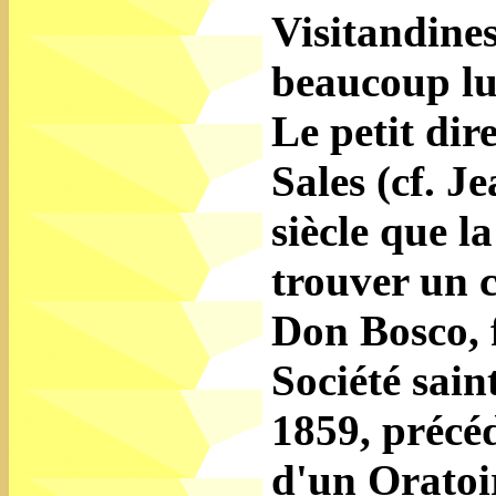
Visitandines
beaucoup lus
Le petit dir
Sales (cf. J
siècle que la
trouver un c
Don Bosco, f
Société sain
1859, précé
d'un Oratoi